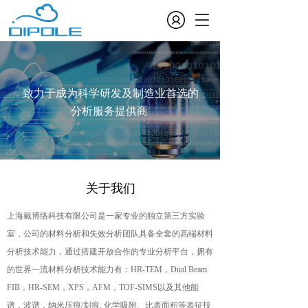
T
o
g
g
l
e
致力于成为科学研发及制造业首选的
n
分析服务提供商 
a
v
i
g
a
t
关于我们
i
o
上海戴博络科技有限公司是一家专业的独立第三方实验
n
室，公司的材料分析和失效分析团队具备全套的高端材料
分析技术能力，通过搭建开放合作的专业分析平台，拥有
的世界一流材料分析技术能力有：HR-TEM，Dual Beam 
FIB，HR-SEM，XPS，AFM，TOF-SIMS以及其他能
谱，波谱，纳米压痕/划痕, 化学吸附、比表面积等表征技