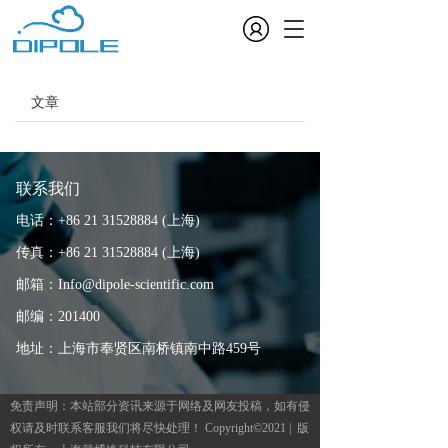
T
o
g
g
文章
l
e
n
a
v
联系我们
i
电话：+86 21 31528884 (上海)
g
a
传真：+86 21 31528884 (上海)
t
邮箱：Info@dipole-scientific.com
i
o
邮编：201400
n
地址：上海市奉贤区南桥镇南中路459号
免责声明：本站部分资讯来源于网络及网友投稿，如有侵
权请及时联系客服我们将尽快处理！ Copyright©2021 |  版